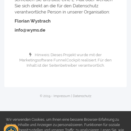
Sie sich direkt an die für den Datenschutz
verantwortliche Person in unserer Organisation:
Florian Wystrach
info@wyms.de
Hinweis: Dieses Projekt wurde mit der
Marketingsoftware
FunnelCockpit
realisiert. Für den
Inhalt ist der Seitenbetreiber verantwortlich.
© 2019 -
Impressum
|
Datenschutz
Wir verwenden Cookies, um Ihnen eine bessere Browser-Erfahrung zu
bieten, Inhalte und Anzeigen zu personalisieren, Funktionen für soziale
Medien bereitzustellen und unseren Traffic zu analysieren. Lesen Sie, wie