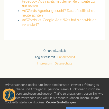
Facebook Ads nichts mit deiner Reichweite zu
tun haben
AdWords Agentur gesucht? Darauf solltest du
heute achten
AdWords vs. Google Ads: Was hat sich wirklich
verändert?
© FunnelCockpit
Blog erstellt mit
FunnelCockpit
Impressum
-
Datenschutz
Wir verwenden Cookies, um Ihnen eine bessere Browser-Erfahrung zu
bieten, Inhalte und Anzeigen zu personalisieren, Funktionen für soziale
Medien bereitzustellen und unseren Traffic zu analysieren. Lesen Sie, wie
wir Cookies verwenden und wie Sie sie steuern können, indem Sie auf
Cookie-Einstellungen klicken.
Cookie Einstellungen