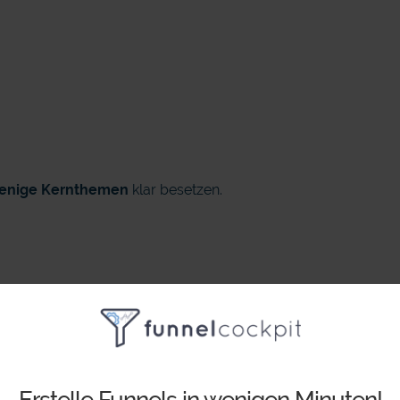
wenige Kernthemen
klar besetzen.
ding, Design, Beratung“