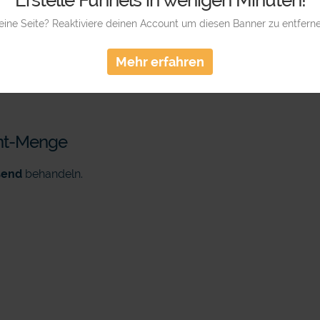
Erstelle Funnels in wenigen Minuten!
eine Seite? Reaktiviere deinen Account um diesen Banner zu entferne
gle Ads & Meta Ads“
Mehr erfahren
.
tent-Menge
send
behandeln.