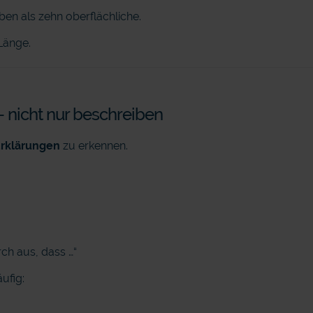
ben als zehn oberflächliche.
 Länge.
 – nicht nur beschreiben
Erklärungen
zu erkennen.
ch aus, dass …“
ufig: