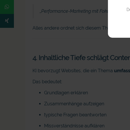
D
„Performance-Marketing mit Fokus auf Goo
Alles andere ordnet sich diesem Thema unter
4. Inhaltliche Tiefe schlägt Con
KI bevorzugt Websites, die ein Thema
umfas
Das bedeutet:
Grundlagen erklären
Zusammenhänge aufzeigen
typische Fragen beantworten
Missverständnisse aufklären