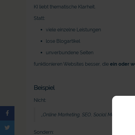
KI liebt thematische Klarheit.
Statt:
viele einzelne Leistungen
lose Blogartikel
unverbundene Seiten
funktionieren Websites besser, die
ein oder 
Beispiel
Nicht:
„Online Marketing, SEO, Social Media, Bran
Sondern: