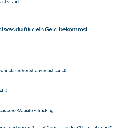
aktiv sind
nd was du für dein Geld bekommst
Funnels (hoher Streuverlust sonst)
cht)
aubere Website + Tracking
pro Lead
verkauft – auf Google lag der CPL bei über 30 €.