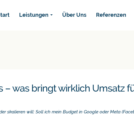
tart
Leistungen
Über Uns
Referenzen
tart
Leistungen
Über Uns
Referenzen
 – was bringt wirklich Umsatz f
der skalieren will: Soll ich mein Budget in Google oder Meta (Fac