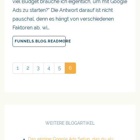
viel Budget brauche ich eigentlich, um mit Google
Ads zu starten?" Die Antwort darauf ist nicht
pauschal, denn es hängt von verschiedenen
Faktoren ab, wi…
FUNNELS.BLOG.READMORE
1
2
3
4
5
6
WEITERE BLOGARTIKEL
Das einzige Google Ads Setup, das du als